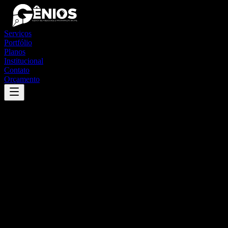
Serviços
Portfólio
Planos
Institucional
Contato
Orçamento
Success
'
borda da mata
'
App
{100}