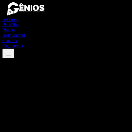
Serviços
Portfólio
Planos
Institucional
Contato
Orçamento
Success
'
brasilândia
'
App