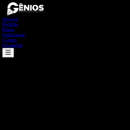
Serviços
Portfólio
Planos
Institucional
Contato
Orçamento
Success
'
brasilândia do tocantins
'
App