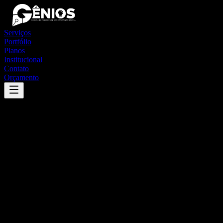
Serviços
Portfólio
Planos
Institucional
Contato
Orçamento
Success
'
brasiléia
'
App