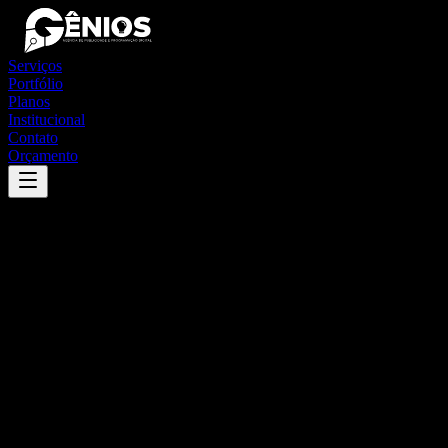
Serviços
Portfólio
Planos
Institucional
Contato
Orçamento
Success
'
brasília
'
App