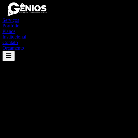
Serviços
Portfólio
Planos
Institucional
Contato
Orçamento
Success
'
brasnorte
'
App