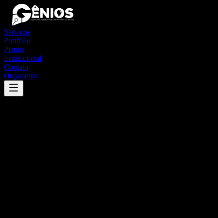
Serviços
Portfólio
Planos
Institucional
Contato
Orçamento
Success
'
braúnas
'
App
{100}