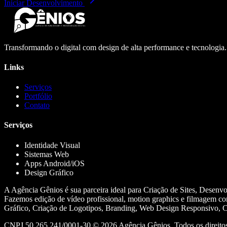
Iniciar Desenvolvimento
Transformando o digital com design de alta performance e tecnologia
Links
Serviços
Portfólio
Contato
Serviços
Identidade Visual
Sistemas Web
Apps Android/iOS
Design Gráfico
A Agência Gênios é sua parceira ideal para Criação de Sites, Desenv
Fazemos edição de vídeo profissional, motion graphics e filmagem co
Gráfico, Criação de Logotipos, Branding, Web Design Responsivo, Cr
CNPJ 50.265.241/0001-30 ©
2026
Agência Gênios. Todos os direitos