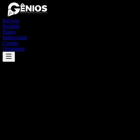
Serviços
Portfólio
Planos
Institucional
Contato
Orçamento
Success
'
brotas de macaúbas
'
App
{100}