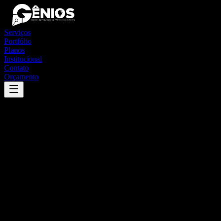
Serviços
Portfólio
Planos
Institucional
Contato
Orçamento
Success
'
buriti dos lopes
'
App