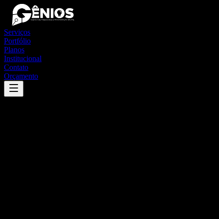
Serviços
Portfólio
Planos
Institucional
Contato
Orçamento
Success
'
cachoeirinha
'
App