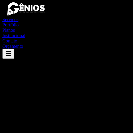
Serviços
Portfólio
Planos
Institucional
Contato
Orçamento
Success
'
cacimbas
'
App