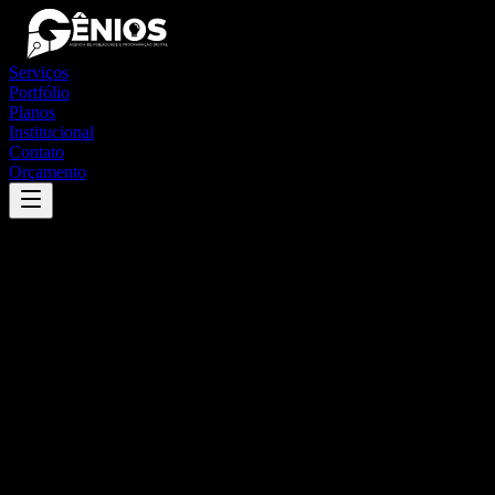
Serviços
Portfólio
Planos
Institucional
Contato
Orçamento
Success
'
caém
'
App
{100}