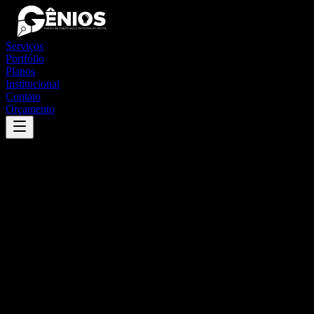
Serviços
Portfólio
Planos
Institucional
Contato
Orçamento
Success
'
caiçara
'
App
{100}