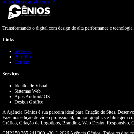
Iniciar Desenvolvimento
Transformando o digital com design de alta performance e tecnologia
Links
Serviços
Portfólio
Contato
Serviços
Identidade Visual
Sistemas Web
Apps Android/iOS
Design Gráfico
A Agência Gênios é sua parceira ideal para Criação de Sites, Desenv
Fazemos edição de vídeo profissional, motion graphics e filmagem co
Gráfico, Criação de Logotipos, Branding, Web Design Responsivo, Cr
CNPJ 50.265.241/0001-30 ©
2026
Agência Gênios. Todos os direitos