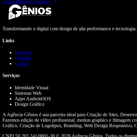
Iniciar Desenvolvimento
Transformando o digital com design de alta performance e tecnologia
Links
Serviços
Portfólio
Contato
Serviços
Identidade Visual
Sistemas Web
Apps Android/iOS
Design Gráfico
A Agência Gênios é sua parceira ideal para Criação de Sites, Desenv
Fazemos edição de vídeo profissional, motion graphics e filmagem co
Gráfico, Criação de Logotipos, Branding, Web Design Responsivo, Cr
CNPJ 50.265.241/0001-30 ©
2026
Agência Gênios. Todos os direitos