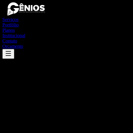
Serviços
Portfólio
Planos
Institucional
Contato
Orçamento
Success
'
camamu
'
App
{100}