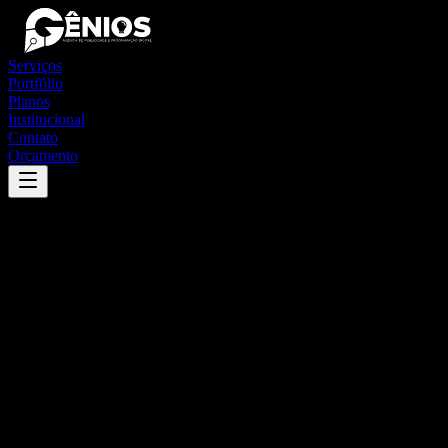
Serviços
Portfólio
Planos
Institucional
Contato
Orçamento
Success
'
camanducaia
'
App