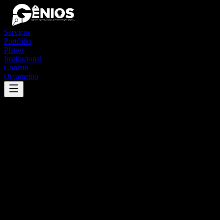
Serviços
Portfólio
Planos
Institucional
Contato
Orçamento
Success
'
camaquã
'
App
{100}