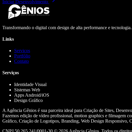
Iniciar Desenvolvimento
Transformando o digital com design de alta performance e tecnologia
Links
Serviços
Portfólio
Contato
Serviços
Identidade Visual
Sistemas Web
Apps Android/iOS
Design Gráfico
A Agência Gênios é sua parceira ideal para Criação de Sites, Desenv
Fazemos edição de vídeo profissional, motion graphics e filmagem co
Gráfico, Criação de Logotipos, Branding, Web Design Responsivo, Cr
CNPJ 50.265.241/0001-30 ©
2026
Agência Gênios. Todos os direitos