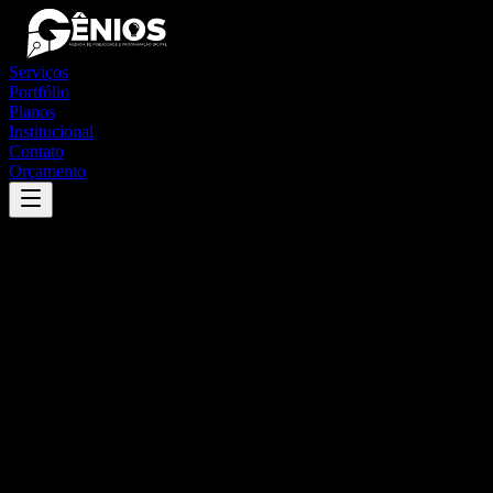
Serviços
Portfólio
Planos
Institucional
Contato
Orçamento
Success
'
camocim de são félix
'
App
{100}