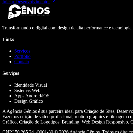
Iniciar Desenvolvimento
Transformando o digital com design de alta performance e tecnologia
Links
Serviços
Portfólio
Contato
Serviços
Identidade Visual
Sistemas Web
Apps Android/iOS
Design Gráfico
A Agência Gênios é sua parceira ideal para Criação de Sites, Desenv
Fazemos edição de vídeo profissional, motion graphics e filmagem co
Gráfico, Criação de Logotipos, Branding, Web Design Responsivo, Cr
CNPJ 50.265.241/0001-30 ©
2026
Agência Gênios. Todos os direitos