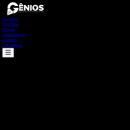
Serviços
Portfólio
Planos
Institucional
Contato
Orçamento
Success
'
campinaçu
'
App