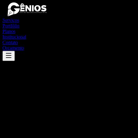
Serviços
Portfólio
Planos
Institucional
Contato
Orçamento
Success
'
campinápolis
'
App