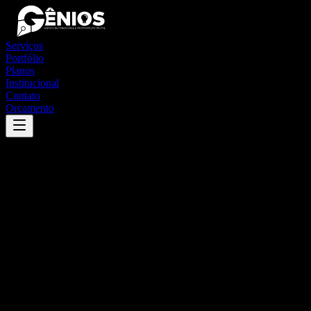
Serviços
Portfólio
Planos
Institucional
Contato
Orçamento
Success
'
campo novo de rondônia
'
App