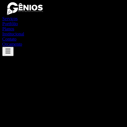
Serviços
Portfólio
Planos
Institucional
Contato
Orçamento
Success
'
campo novo do parecis
'
App