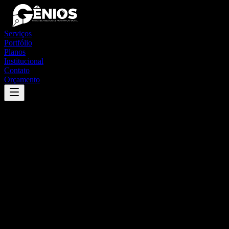
Serviços
Portfólio
Planos
Institucional
Contato
Orçamento
Success
'
cana verde
'
App