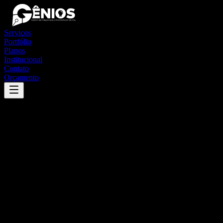
Serviços
Portfólio
Planos
Institucional
Contato
Orçamento
Success
'
canutama
'
App
{100}