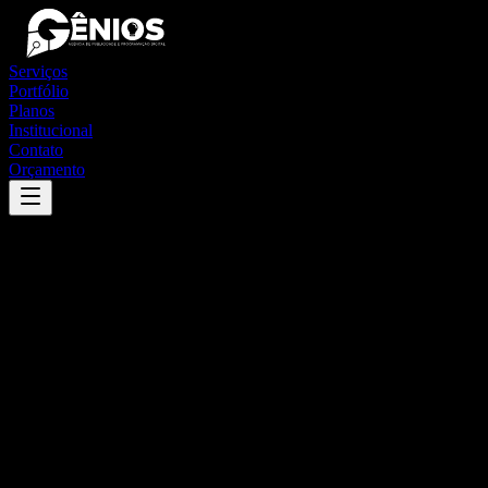
Serviços
Portfólio
Planos
Institucional
Contato
Orçamento
Success
'
caparaó
'
App