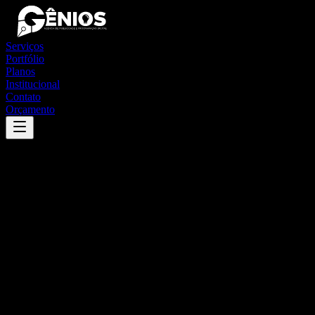
Serviços
Portfólio
Planos
Institucional
Contato
Orçamento
Success
'
capela
'
App