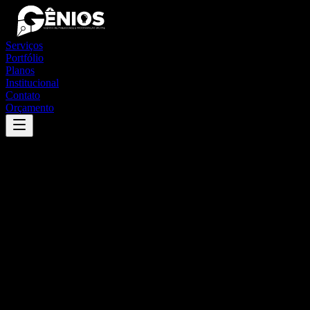
Serviços
Portfólio
Planos
Institucional
Contato
Orçamento
Success
'
capela do alto alegre
'
App