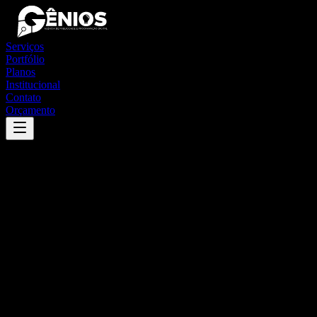
Serviços
Portfólio
Planos
Institucional
Contato
Orçamento
Success
'
capitão enéas
'
App
{100}