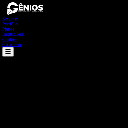
Serviços
Portfólio
Planos
Institucional
Contato
Orçamento
Success
'
carauari
'
App