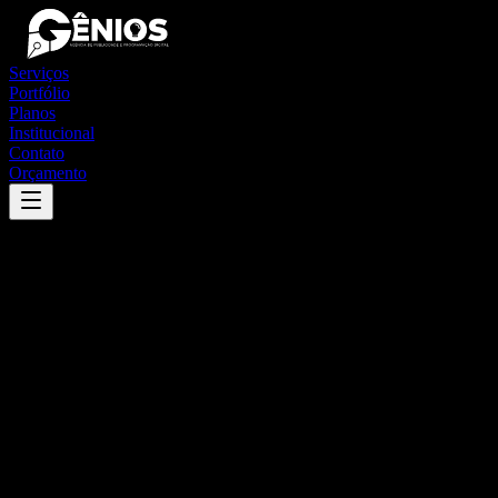
Serviços
Portfólio
Planos
Institucional
Contato
Orçamento
Success
'
careaçu
'
App