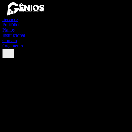
Serviços
Portfólio
Planos
Institucional
Contato
Orçamento
Success
'
cascalho rico
'
App