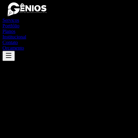
Serviços
Portfólio
Planos
Institucional
Contato
Orçamento
Success
'
cássia
'
App