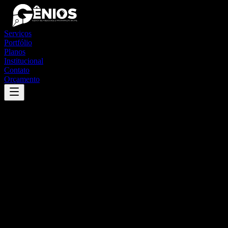
Serviços
Portfólio
Planos
Institucional
Contato
Orçamento
Success
'
cataguases
'
App