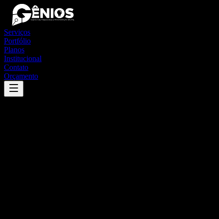
Serviços
Portfólio
Planos
Institucional
Contato
Orçamento
Success
'
chácara
'
App