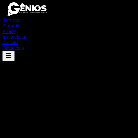
Serviços
Portfólio
Planos
Institucional
Contato
Orçamento
Success
'
chiador
'
App