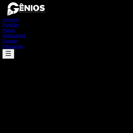
Serviços
Portfólio
Planos
Institucional
Contato
Orçamento
Success
'
coelho neto
'
App