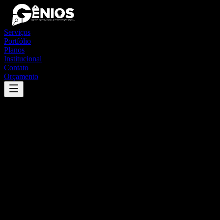
Serviços
Portfólio
Planos
Institucional
Contato
Orçamento
Success
'
condor
'
App