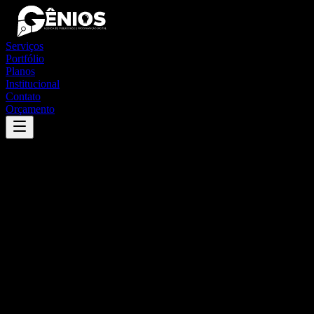
Serviços
Portfólio
Planos
Institucional
Contato
Orçamento
Success
'
conselheiro lafaiete
'
App