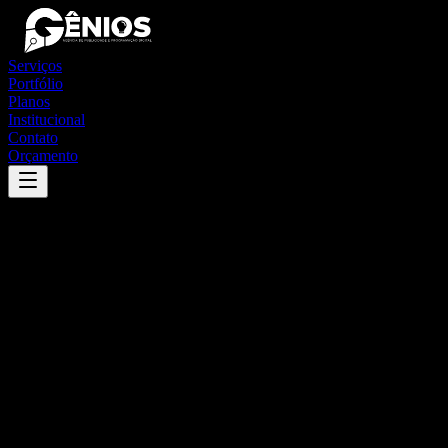
Serviços
Portfólio
Planos
Institucional
Contato
Orçamento
Success
'
consolação
'
App