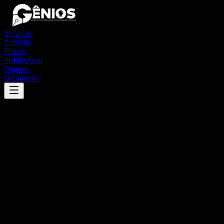
Serviços
Portfólio
Planos
Institucional
Contato
Orçamento
Success
'
coronel xavier chaves
'
App