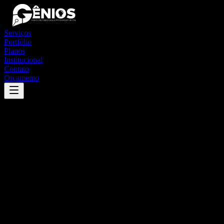
Serviços
Portfólio
Planos
Institucional
Contato
Orçamento
Success
'
corumbaíba
'
App