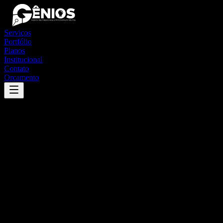
Serviços
Portfólio
Planos
Institucional
Contato
Orçamento
Success
'
croatá
'
App