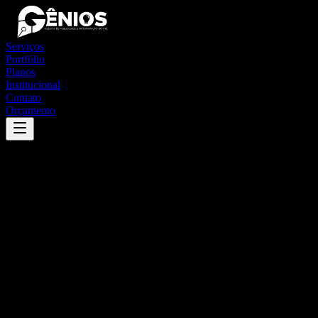
Serviços
Portfólio
Planos
Institucional
Contato
Orçamento
Success
'
desterro de entre rios
'
App