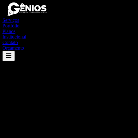
Serviços
Portfólio
Planos
Institucional
Contato
Orçamento
Success
'
dionísio cerqueira
'
App