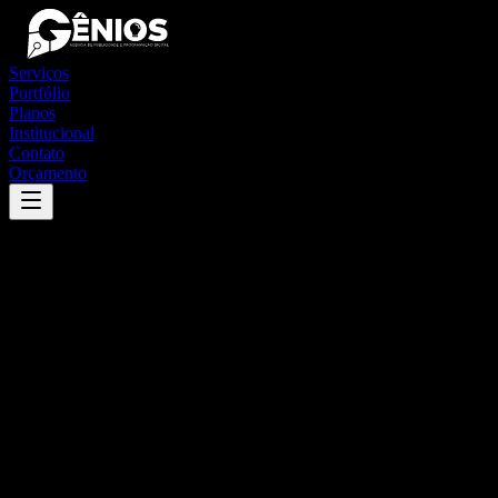
Serviços
Portfólio
Planos
Institucional
Contato
Orçamento
Success
'
diorama
'
App