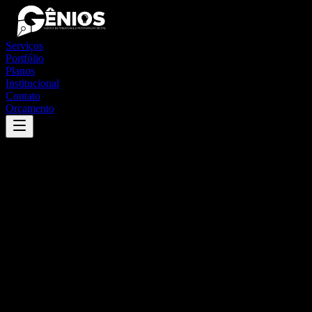
Serviços
Portfólio
Planos
Institucional
Contato
Orçamento
Success
'
dois córregos
'
App
{100}