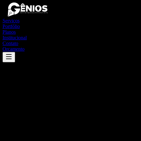
Serviços
Portfólio
Planos
Institucional
Contato
Orçamento
Success
'
doutor ulysses
'
App