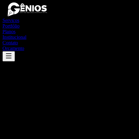
Serviços
Portfólio
Planos
Institucional
Contato
Orçamento
Success
'
doverlândia
'
App