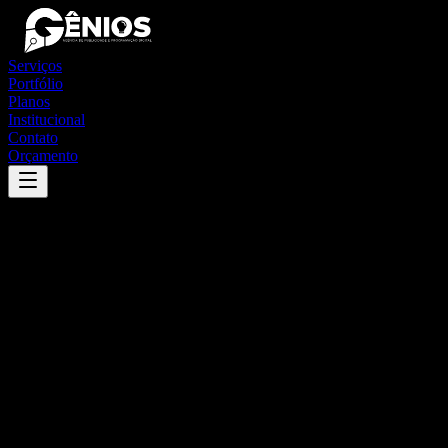
Serviços
Portfólio
Planos
Institucional
Contato
Orçamento
Success
'
duas estradas
'
App
{100}