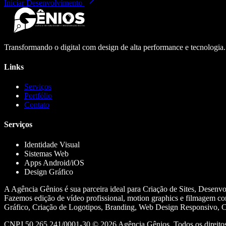
Iniciar Desenvolvimento
Transformando o digital com design de alta performance e tecnologia
Links
Serviços
Portfólio
Contato
Serviços
Identidade Visual
Sistemas Web
Apps Android/iOS
Design Gráfico
A Agência Gênios é sua parceira ideal para Criação de Sites, Desenv
Fazemos edição de vídeo profissional, motion graphics e filmagem co
Gráfico, Criação de Logotipos, Branding, Web Design Responsivo, Cr
CNPJ 50.265.241/0001-30 ©
2026
Agência Gênios. Todos os direitos