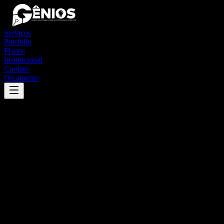
Serviços
Portfólio
Planos
Institucional
Contato
Orçamento
Success
'
epitaciolândia
'
App