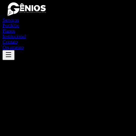
Serviços
Portfólio
Planos
Institucional
Contato
Orçamento
Success
'
erebango
'
App